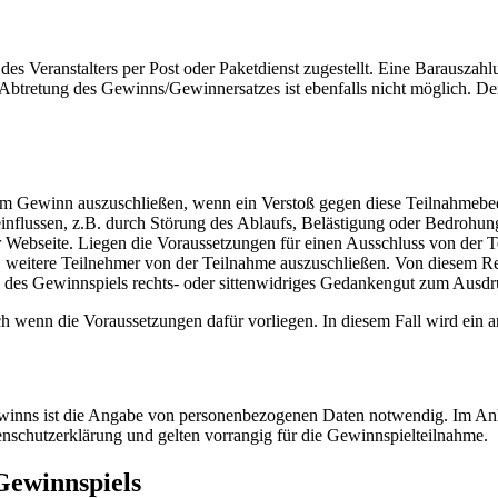
s Veranstalters per Post oder Paketdienst zugestellt. Eine Barauszahl
tretung des Gewinns/Gewinnersatzes ist ebenfalls nicht möglich. Der
vom Gewinn auszuschließen, wenn ein Verstoß gegen diese Teilnahmebed
nflussen, z.B. durch Störung des Ablaufs, Belästigung oder Bedrohung 
ebseite. Liegen die Voraussetzungen für einen Ausschluss von der Teil
r, weitere Teilnehmer von der Teilnahme auszuschließen. Von diesem 
 des Gewinnspiels rechts- oder sittenwidriges Gedankengut zum Ausdru
h wenn die Voraussetzungen dafür vorliegen. In diesem Fall wird ein 
inns ist die Angabe von personenbezogenen Daten notwendig. Im Anh
enschutzerklärung und gelten vorrangig für die Gewinnspielteilnahme.
Gewinnspiels