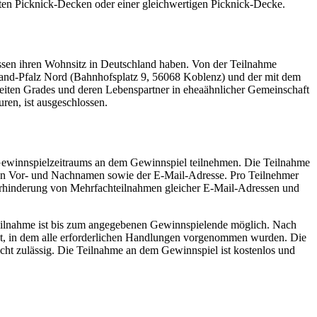
en Picknick-Decken oder einer gleichwertigen Picknick-Decke.
üssen ihren Wohnsitz in Deutschland haben. Von der Teilnahme
and-Pfalz Nord (Bahnhofsplatz 9, 56068 Koblenz) und der mit dem
iten Grades und deren Lebenspartner in eheaähnlicher Gemeinschaft
ren, ist ausgeschlossen.
Gewinnspielzeitraums an dem Gewinnspiel teilnehmen. Die Teilnahme
von Vor- und Nachnamen sowie der E-Mail-Adresse. Pro Teilnehmer
rhinderung von Mehrfachteilnahmen gleicher E-Mail-Adressen und
Teilnahme ist bis zum angegebenen Gewinnspielende möglich. Nach
kt, in dem alle erforderlichen Handlungen vorgenommen wurden. Die
ht zulässig. Die Teilnahme an dem Gewinnspiel ist kostenlos und