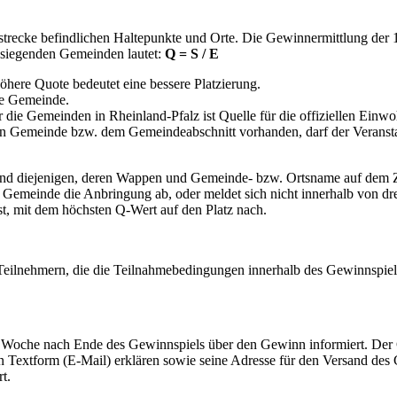
Zugstrecke befindlichen Haltepunkte und Orte. Die Gewinnermittlung d
 siegenden Gemeinden lautet:
Q = S / E
here Quote bedeutet eine bessere Platzierung.
ge Gemeinde.
r die Gemeinden in Rheinland-Pfalz ist Quelle für die offiziellen Ein
gen Gemeinde bzw. dem Gemeindeabschnitt vorhanden, darf der Veranstal
, sind diejenigen, deren Wappen und Gemeinde- bzw. Ortsname auf dem
e Gemeinde die Anbringung ab, oder meldet sich nicht innerhalb von d
st, mit dem höchsten Q-Wert auf den Platz nach.
 Teilnehmern, die die Teilnahmebedingungen innerhalb des Gewinnspielz
er Woche nach Ende des Gewinnspiels über den Gewinn informiert. Der
 Textform (E-Mail) erklären sowie seine Adresse für den Versand d
t.