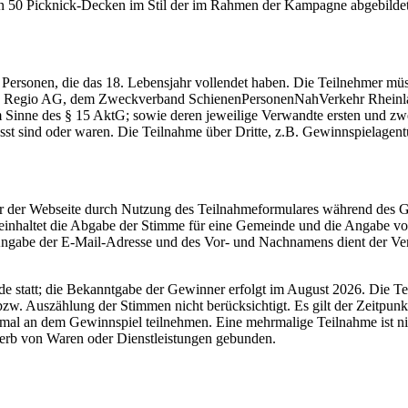
 50 Picknick-Decken im Stil der im Rahmen der Kampagne abgebildet
e Personen, die das 18. Lebensjahr vollendet haben. Die Teilnehmer m
er DB Regio AG, dem Zweckverband SchienenPersonenNahVerkehr Rheinl
inne des § 15 AktG; sowie deren jeweilige Verwandte ersten und zwe
st sind oder waren. Die Teilnahme über Dritte, z.B. Gewinnspielagentu
er der Webseite durch Nutzung des Teilnahmeformulares während des 
beinhaltet die Abgabe der Stimme für eine Gemeinde und die Angabe 
Angabe der E-Mail-Adresse und des Vor- und Nachnamens dient der Ve
e statt; die Bekanntgabe der Gewinner erfolgt im August 2026. Die 
zw. Auszählung der Stimmen nicht berücksichtigt. Es gilt der Zeitpun
al an dem Gewinnspiel teilnehmen. Eine mehrmalige Teilnahme ist nic
werb von Waren oder Dienstleistungen gebunden.